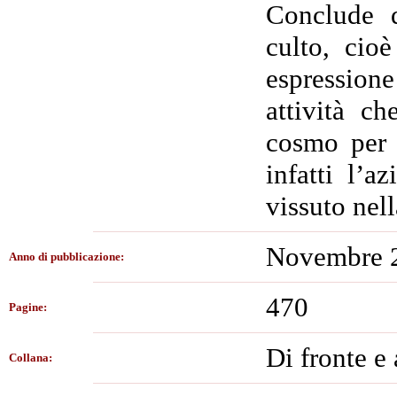
Conclude q
culto, cio
espression
attività c
cosmo per i
infatti l’a
vissuto nell
Novembre 
Anno di pubblicazione:
470
Pagine:
Di fronte e 
Collana: