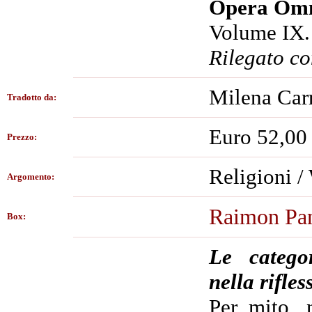
Opera Omn
Volume IX
Rilegato c
Milena Car
Tradotto da:
Euro 52,00
Prezzo:
Religioni /
Argomento:
Raimon Pan
Box:
Le catego
nella rifle
Per mito, 