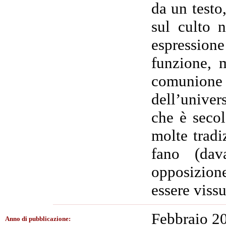
da un testo,
sul culto 
espressio
funzione, 
comunione
dell’univer
che è secol
molte tradiz
fano (dav
opposizion
essere vissu
Febbraio 2
Anno di pubblicazione: