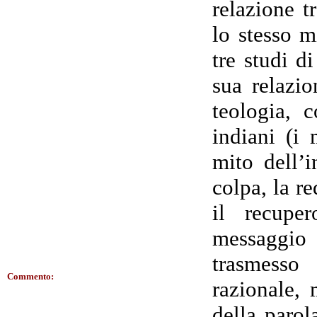
relazione t
lo stesso m
tre studi d
sua relazi
teologia, 
indiani (i 
mito dell’i
colpa, la r
il recuper
messaggio
trasmesso
Commento:
razionale,
della paro