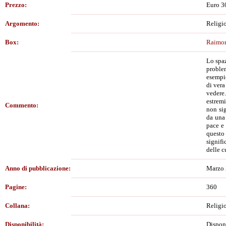
Prezzo:
Euro 3
Argomento:
Religio
Box:
Raimon
Lo spaz
problem
esempio
di ver
vedere.
estremi
Commento:
non sig
da una
pace e 
questo 
signifi
delle c
Anno di pubblicazione:
Marzo
Pagine:
360
Collana:
Religi
Disponibilità:
Dispon