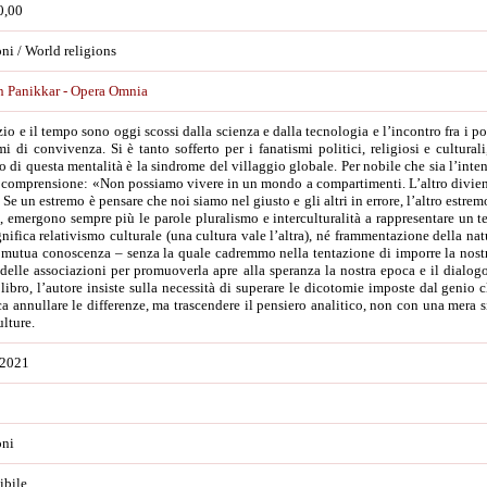
0,00
ni / World religions
 Panikkar - Opera Omnia
io e il tempo sono oggi scossi dalla scienza e dalla tecnologia e l’incontro fra i po
i di convivenza. Si è tanto sofferto per i fanatismi politici, religiosi e cultur
 di questa mentalità è la sindrome del villaggio globale. Per nobile che sia l’inten
a comprensione: «Non possiamo vivere in un mondo a compartimenti. L’altro diviene
 Se un estremo è pensare che noi siamo nel giusto e gli altri in errore, l’altro estrem
, emergono sempre più le parole pluralismo e interculturalità a rappresentare un 
nifica relativismo culturale (una cultura vale l’altra), né frammentazione della natu
 mutua conoscenza – senza la quale cadremmo nella tentazione di imporre la nostr
delle associazioni per promuoverla apre alla speranza la nostra epoca e il dialogo 
libro, l’autore insiste sulla necessità di superare le dicotomie imposte dal genio 
ca annullare le differenze, ma trascendere il pensiero analitico, non con una mera s
ulture.
 2021
oni
ibile