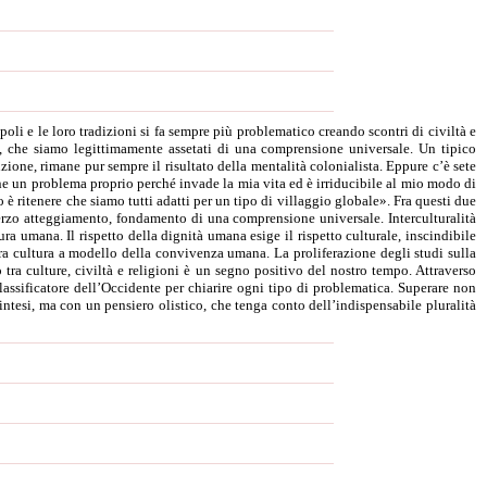
poli e le loro tradizioni si fa sempre più problematico creando scontri di civiltà e
ali, che siamo legittimamente assetati di una comprensione universale. Un tipico
zione, rimane pur sempre il risultato della mentalità colonialista. Eppure c’è sete
 un problema proprio perché invade la mia vita ed è irriducibile al mio modo di
o è ritenere che siamo tutti adatti per un tipo di villaggio globale». Fra questi due
terzo atteggiamento, fondamento di una comprensione universale. Interculturalità
ra umana. Il rispetto della dignità umana esige il rispetto culturale, inscindibile
a cultura a modello della convivenza umana. La proliferazione degli studi sulla
tra culture, civiltà e religioni è un segno positivo del nostro tempo. Attraverso
classificatore dell’Occidente per chiarire ogni tipo di problematica. Superare non
intesi, ma con un pensiero olistico, che tenga conto dell’indispensabile pluralità