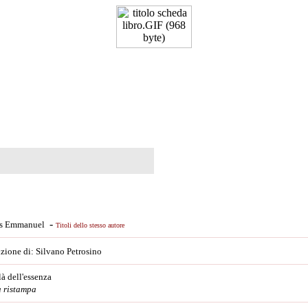
-
as Emmanuel
Titoli dello stesso autore
uzione di: Silvano Petrosino
 là dell'essenza
a ristampa