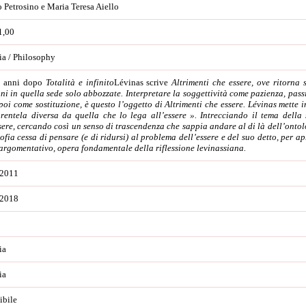
 Petrosino e Maria Teresa Aiello
1,00
ia / Philosophy
i anni dopo
Totalità e infinito
Lévinas scrive
Altrimenti che essere
, ove ritorna 
ni in quella sede solo abbozzate. Interpretare la soggettività come pazienza, passi
 poi come sostituzione, è questo l’oggetto di
Altrimenti che essere
. Lévinas mette i
rentela diversa da quella che lo lega all’essere ». Intrecciando il tema della 
sere, cercando così un senso di trascendenza che sappia andare al di là dell’ontolog
sofia cessa di pensare (e di ridursi) al problema dell’essere e del suo detto, per ap
argomentativo, opera fondamentale della riflessione levinassiana.
 2011
 2018
ia
ia
ibile