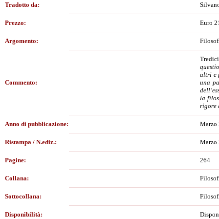
Tradotto da:
Silvano
Prezzo:
Euro 2
Argomento:
Filosof
Tredic
questio
altri e
Commento:
una pa
dell’es
la filo
rigore 
Anno di pubblicazione:
Marzo
Ristampa / N.ediz.:
Marzo
Pagine:
264
Collana:
Filosof
Sottocollana:
Filosof
Disponibilità:
Dispon