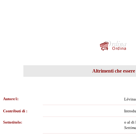
Altrimenti che essere
Autore/i:
Lévin
Contributi di :
Introd
Sottotitolo:
o al di
Settim